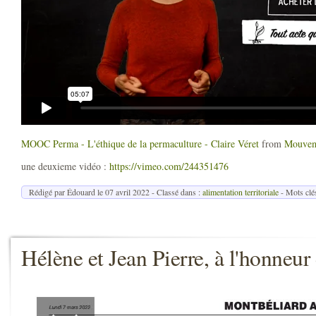
MOOC Perma - L'éthique de la permaculture - Claire Véret
from
Mouvem
une deuxieme vidéo :
https://vimeo.com/244351476
Rédigé par Édouard le
07 avril 2022
- Classé dans :
alimentation territoriale
- Mots clé
Hélène et Jean Pierre, à l'honneur