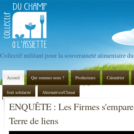
Collectif militant pour la souveraineté alimentaire d
Accueil
Qui sommes nous ?
Producteurs
Calendrier
festi solidarité
Alternatives/Climat
ENQUÊTE : Les Firmes s'emparent 
Terre de liens