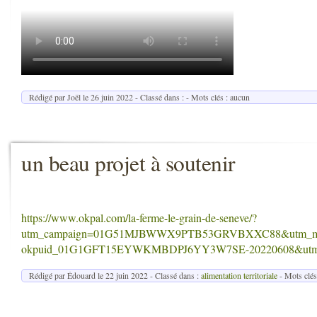
Rédigé par Joël le
26 juin 2022
- Classé dans : - Mots clés : aucun
un beau projet à soutenir
https://www.okpal.com/la-ferme-le-grain-de-seneve/?
utm_campaign=01G51MJBWWX9PTB53GRVBXXC88&utm_medi
okpuid_01G1GFT15EYWKMBDPJ6YY3W7SE-20220608&utm_sou
Rédigé par Édouard le
22 juin 2022
- Classé dans :
alimentation territoriale
- Mots clés