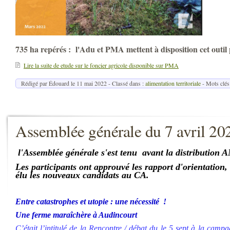
735 ha repérés : l'Adu et PMA mettent à disposition cet outil 
Lire la suite de etude sur le foncier agricole disponible sur PMA
Rédigé par Édouard le
11 mai 2022
- Classé dans :
alimentation territoriale
- Mots clés
Assemblée générale du 7 avril 20
l'A
ssemblée générale s'est tenu avant la distributio
Les participants ont approuvé les rapport d'orientation, 
élu les nouveaux candidats au CA.
Entre catastrophes et utopie : une nécessité !
Une ferme maraîchère à Audincourt
C’était l’intitulé de la Rencontre / débat du le 5 sept à la camp