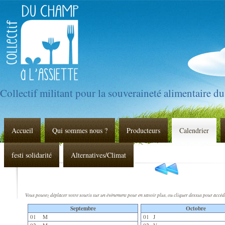
Collectif militant pour la souveraineté alimentaire d
Accueil
Qui sommes nous ?
Producteurs
Calendrier
festi solidarité
Alternatives/Climat
Vous pouvez déplacer votre souris sur un événement pour en savoir plus, ou cliquer dessus pour accéder à 
Septembre
Octobre
01
M
01
J