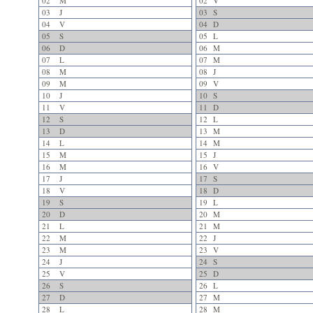
02
M
02
V
03
J
03
S
04
V
04
D
05
S
05
L
06
D
06
M
07
L
07
M
08
M
08
J
09
M
09
V
10
J
10
S
11
V
11
D
12
S
12
L
13
D
13
M
14
L
14
M
15
M
15
J
16
M
16
V
17
J
17
S
18
V
18
D
19
S
19
L
20
D
20
M
21
L
21
M
22
M
22
J
23
M
23
V
24
J
24
S
25
V
25
D
26
S
26
L
27
D
27
M
28
L
28
M