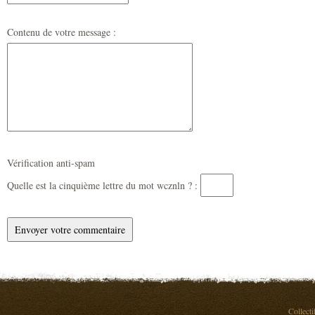
Contenu de votre message :
Vérification anti-spam
Quelle est la
cinquième
lettre du mot
wcznln
? :
Collecti