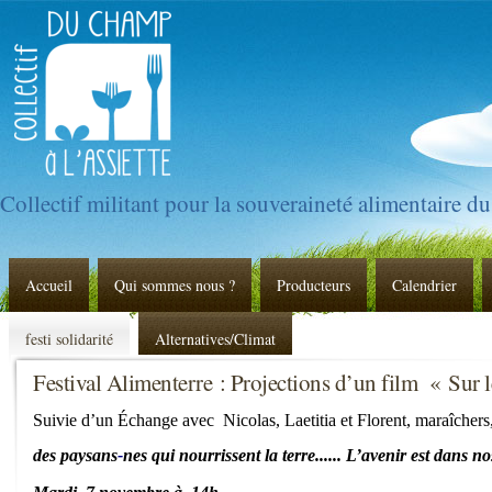
Collectif militant pour la souveraineté alimentaire d
Accueil
Qui sommes nous ?
Producteurs
Calendrier
festi solidarité
Alternatives/Climat
Festival Alimenterre : Projections d’un film « Sur
Suivie d’un Échange avec Nicolas,
Laetitia
e
t Florent,
maraîchers
des paysans
-
nes
qui nourrissent
la terre......
L’avenir est dans nos