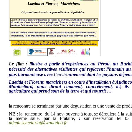
Le film : i
llustre à partir d’expériences au Pérou, au Burki
nécessité des alternatives résilientes qui replacent l’humain au
plus harmonieuse avec
l’enviro
nnement dont les paysans dépen
Laetitia et
Florent, maraîcher
s
en cours d’installation
à Audinco
Montbéliard,
nous diront comment, concrètement, ici, ils
agriculture qui prend soin de la terre et qui nourrit …
la
rencontre
se terminera par
une dégustation et une vente de produ
NB :
la rencontre du 14 nov, ouverte à tous, se déroulera à la
sui
la meme salle, par la Frataire,
:
sur réservation tel
mjcph.secretariat@wanadoo.fr