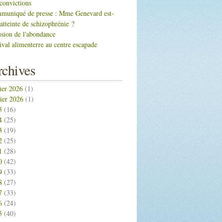
convictions
muniqué de presse : Mme Genevard est-
 atteinte de schizophrénie ?
lusion de l'abondance
ival alimenterre au centre escapade
chives
ier 2026
(1)
ier 2026
(1)
5
(16)
4
(25)
3
(19)
2
(25)
1
(28)
0
(42)
9
(33)
8
(27)
7
(33)
6
(24)
5
(40)