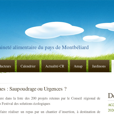
raineté alimentaire du pays de Montbéliard
ducteurs
Calendrier
Actualité-CR
Amap
Jardinons
ques : Saupoudrage ou Urgences ?
De
ure dans la liste des 200 projets retenus par le Conseil régional de
Festival des solutions écologiques
AG2
2026
re réaliser un repas par un chantier d’insertion, à destination de