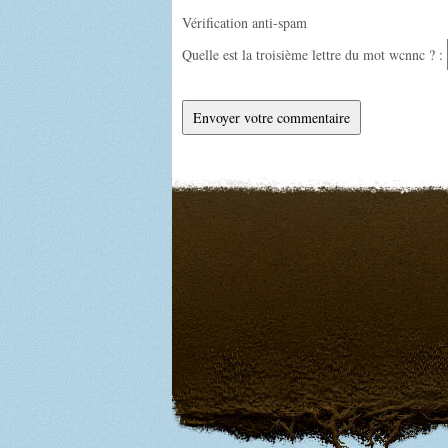
Vérification anti-spam
Quelle est la
troisième
lettre du mot
wcnnc
? :