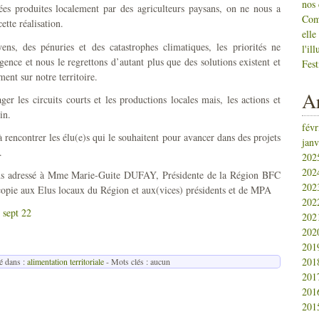
nos 
rées produites localement par des agriculteurs paysans, on ne nous a
Com
tte réalisation.
elle
ns, des pénuries et des catastrophes climatiques, les priorités ne
l'il
gence et nous le regrettons d’autant plus que des solutions existent et
Fest
nt sur notre territoire.
Ar
ger les circuits courts et les productions locales mais, les actions et
in.
févr
rencontrer les élu(e)s qui le souhaitent pour avancer dans des projets
janv
.
202
202
vons adressé à Mme Marie-Guite DUFAY, Présidente de la Région BFC
202
 copie aux Elus locaux du Région et aux(vices) présidents et de MPA
202
 sept 22
202
202
201
201
é dans :
alimentation territoriale
- Mots clés : aucun
201
201
201